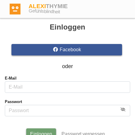
ALEXI
THYMIE
Gefühlsblindheit
Einloggen
Facebook
Anmelden
oder
Test
E-Mail
Dictionary
Passwort
Forum
Englisch
Deutsch
Einloggen
Passwort vergessen