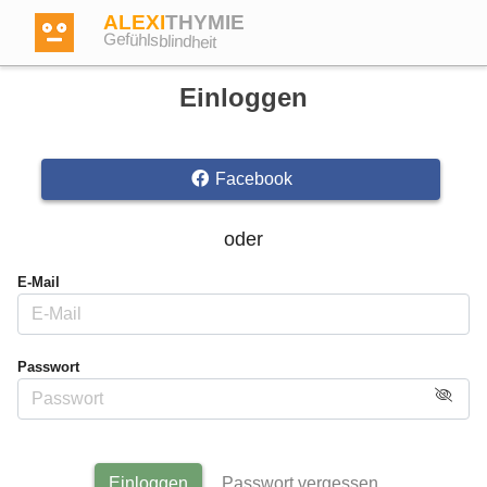
ALEXI
THYMIE
Gefühlsblindheit
Einloggen
Facebook
Anmelden
oder
Test
E-Mail
Dictionary
Passwort
Forum
Englisch
Deutsch
Einloggen
Passwort vergessen