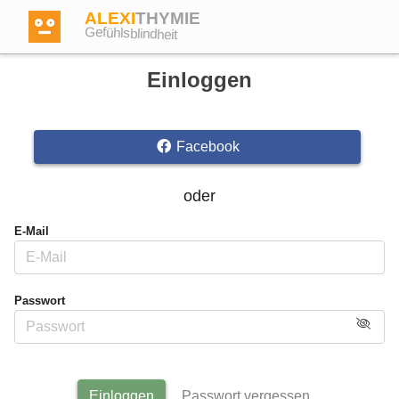
ALEXI
THYMIE
Gefühlsblindheit
Einloggen
Facebook
Anmelden
oder
Test
E-Mail
Dictionary
Passwort
Forum
Englisch
Deutsch
Einloggen
Passwort vergessen