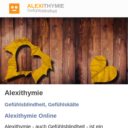
ALEXI
THYMIE
Gefühlsblindheit
Anmelden
Test
Dictionary
Alexithymie
Forum
Gefühlsblindheit, Gefühlskälte
Alexithymie Online
Englisch
Deutsch
Alexithymie - auch Gefühlsblindheit - ist ein