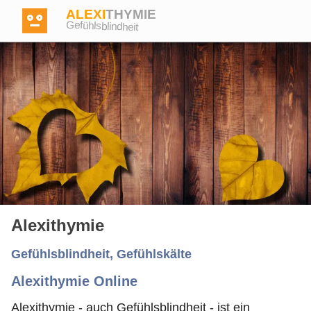
ALEXI
THYMIE
Gefühlsblindheit
Anmelden
Test
Dictionary
Alexithymie
Forum
Gefühlsblindheit, Gefühlskälte
Alexithymie Online
Englisch
Deutsch
Alexithymie - auch Gefühlsblindheit - ist ein