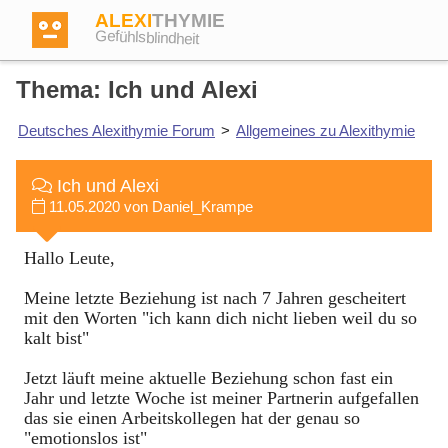
ALEXI
THYMIE
Gefühlsblindheit
Thema: Ich und Alexi
Deutsches Alexithymie Forum
>
Allgemeines zu Alexithymie
Anmelden
Ich und Alexi
11.05.2020 von Daniel_Krampe
Test
Hallo Leute,
Dictionary
Meine letzte Beziehung ist nach 7 Jahren gescheitert
mit den Worten "ich kann dich nicht lieben weil du so
kalt bist"
Forum
Jetzt läuft meine aktuelle Beziehung schon fast ein
Jahr und letzte Woche ist meiner Partnerin aufgefallen
das sie einen Arbeitskollegen hat der genau so
Englisch
Deutsch
"emotionslos ist"