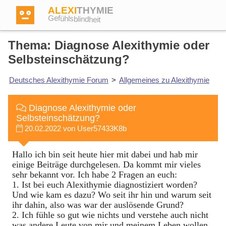
ALEXI
THYMIE
Gefühlsblindheit
Thema: Diagnose Alexithymie oder
Selbsteinschätzung?
Deutsches Alexithymie Forum
>
Allgemeines zu Alexithymie
Anmelden
Diagnose Alexithymie oder
Test
Selbsteinschätzung?
20.02.2022 von User57433K8b
Dictionary
Hallo ich bin seit heute hier mit dabei und hab mir
einige Beiträge durchgelesen. Da kommt mir vieles
sehr bekannt vor. Ich habe 2 Fragen an euch:
Forum
1. Ist bei euch Alexithymie diagnostiziert worden?
Und wie kam es dazu? Wo seit ihr hin und warum seit
ihr dahin, also was war der auslösende Grund?
Englisch
Deutsch
2. Ich fühle so gut wie nichts und verstehe auch nicht
was andere Leute von mir und meinem Leben wollen,