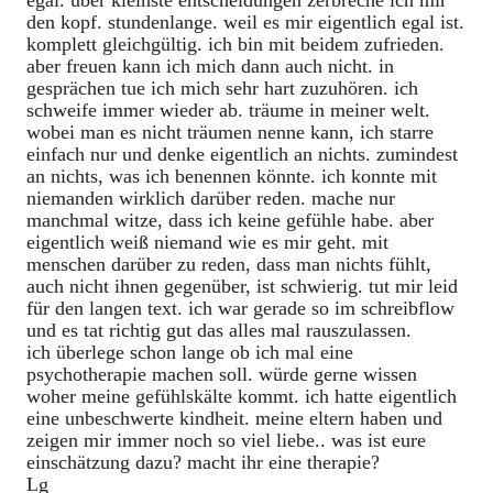
egal. über kleinste entscheidungen zerbreche ich mir
den kopf. stundenlange. weil es mir eigentlich egal ist.
komplett gleichgültig. ich bin mit beidem zufrieden.
aber freuen kann ich mich dann auch nicht. in
gesprächen tue ich mich sehr hart zuzuhören. ich
schweife immer wieder ab. träume in meiner welt.
wobei man es nicht träumen nenne kann, ich starre
einfach nur und denke eigentlich an nichts. zumindest
an nichts, was ich benennen könnte. ich konnte mit
niemanden wirklich darüber reden. mache nur
manchmal witze, dass ich keine gefühle habe. aber
eigentlich weiß niemand wie es mir geht. mit
menschen darüber zu reden, dass man nichts fühlt,
auch nicht ihnen gegenüber, ist schwierig. tut mir leid
für den langen text. ich war gerade so im schreibflow
und es tat richtig gut das alles mal rauszulassen.
ich überlege schon lange ob ich mal eine
psychotherapie machen soll. würde gerne wissen
woher meine gefühlskälte kommt. ich hatte eigentlich
eine unbeschwerte kindheit. meine eltern haben und
zeigen mir immer noch so viel liebe.. was ist eure
einschätzung dazu? macht ihr eine therapie?
Lg