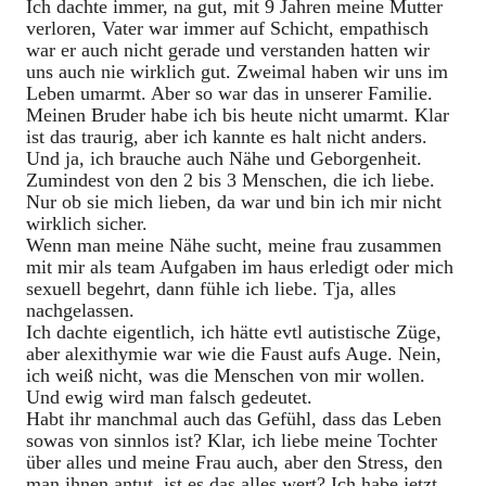
Ich dachte immer, na gut, mit 9 Jahren meine Mutter
verloren, Vater war immer auf Schicht, empathisch
war er auch nicht gerade und verstanden hatten wir
uns auch nie wirklich gut. Zweimal haben wir uns im
Leben umarmt. Aber so war das in unserer Familie.
Meinen Bruder habe ich bis heute nicht umarmt. Klar
ist das traurig, aber ich kannte es halt nicht anders.
Und ja, ich brauche auch Nähe und Geborgenheit.
Zumindest von den 2 bis 3 Menschen, die ich liebe.
Nur ob sie mich lieben, da war und bin ich mir nicht
wirklich sicher.
Wenn man meine Nähe sucht, meine frau zusammen
mit mir als team Aufgaben im haus erledigt oder mich
sexuell begehrt, dann fühle ich liebe. Tja, alles
nachgelassen.
Ich dachte eigentlich, ich hätte evtl autistische Züge,
aber alexithymie war wie die Faust aufs Auge. Nein,
ich weiß nicht, was die Menschen von mir wollen.
Und ewig wird man falsch gedeutet.
Habt ihr manchmal auch das Gefühl, dass das Leben
sowas von sinnlos ist? Klar, ich liebe meine Tochter
über alles und meine Frau auch, aber den Stress, den
man ihnen antut, ist es das alles wert? Ich habe jetzt