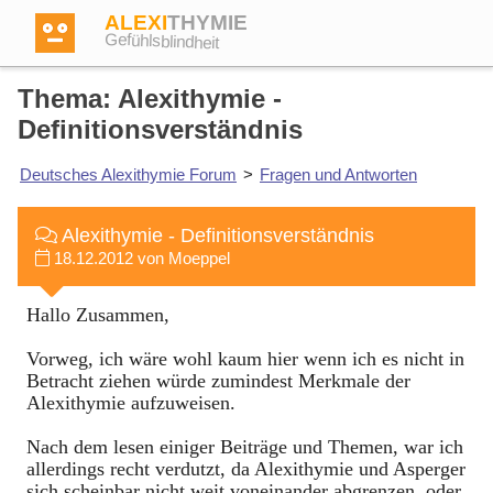
ALEXI
THYMIE
Gefühlsblindheit
Thema: Alexithymie -
Definitionsverständnis
Deutsches Alexithymie Forum
>
Fragen und Antworten
Anmelden
Alexithymie - Definitionsverständnis
Test
18.12.2012 von Moeppel
Hallo Zusammen,
Dictionary
Vorweg, ich wäre wohl kaum hier wenn ich es nicht in
Betracht ziehen würde zumindest Merkmale der
Forum
Alexithymie aufzuweisen.
Nach dem lesen einiger Beiträge und Themen, war ich
Englisch
Deutsch
allerdings recht verdutzt, da Alexithymie und Asperger
sich scheinbar nicht weit voneinander abgrenzen, oder