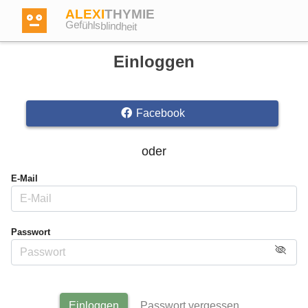
ALEXI
THYMIE
Gefühlsblindheit
Einloggen
Facebook
Anmelden
oder
Test
E-Mail
Dictionary
Passwort
Forum
Englisch
Deutsch
Einloggen
Passwort vergessen