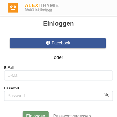
ALEXI
THYMIE
Gefühlsblindheit
Einloggen
Facebook
Anmelden
oder
Test
E-Mail
Dictionary
Passwort
Forum
Englisch
Deutsch
Einloggen
Passwort vergessen