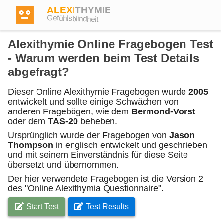
ALEXI
THYMIE
Gefühlsblindheit
Alexithymie Online Fragebogen Test
- Warum werden beim Test Details
abgefragt?
Anmelden
Dieser Online Alexithymie Fragebogen wurde
2005
entwickelt und sollte einige Schwächen von
anderen Fragebögen, wie dem
Bermond-Vorst
Test
oder dem
TAS-20
beheben.
Ursprünglich wurde der Fragebogen von
Jason
Dictionary
Thompson
in englisch entwickelt und geschrieben
und mit seinem Einverständnis für diese Seite
übersetzt und übernommen.
Forum
Der hier verwendete Fragebogen ist die Version 2
des "Online Alexithymia Questionnaire".
Englisch
Deutsch
Start Test
Test Results