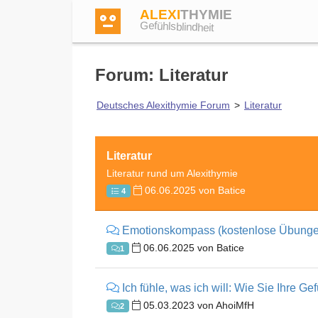
ALEXI
THYMIE
Gefühlsblindheit
Forum: Literatur
Deutsches Alexithymie Forum
>
Literatur
Anmelden
Literatur
Test
Literatur rund um Alexithymie
06.06.2025 von Batice
4
Dictionary
Emotionskompass (kostenlose Übunge
06.06.2025 von Batice
1
Forum
Ich fühle, was ich will: Wie Sie Ihre 
05.03.2023 von AhoiMfH
2