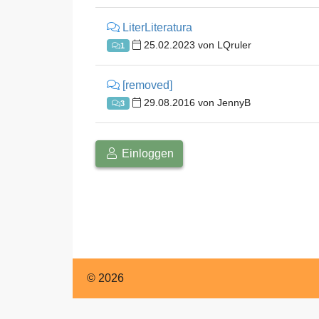
Englisch
LiterLiteratura
25.02.2023 von LQruler
1
[removed]
29.08.2016 von JennyB
3
Einloggen
© 2026