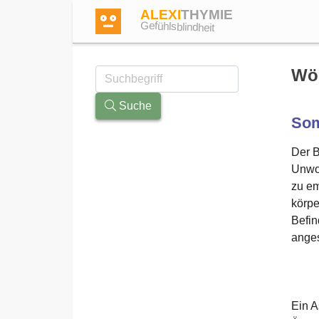
ALEXI
THYMIE
Gefühlsblindheit
Wö
Suche
Som
Anmelden
Der B
Unwoh
Test
zu em
körpe
Dictionary
Befin
anges
Forum
Ein A