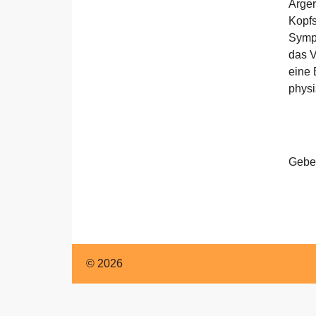
Englisch
Ärger
Kopf
Symp
das V
eine 
physi
Geben
© 2026