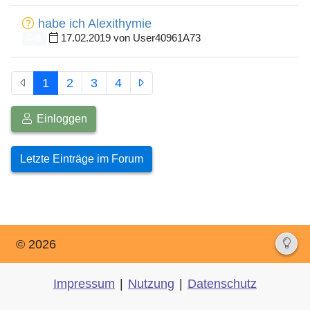
habe ich Alexithymie
17.02.2019 von User40961A73
0
1
2
3
4
Einloggen
Letzte Einträge im Forum
© 2026
Impressum
|
Nutzung
|
Datenschutz