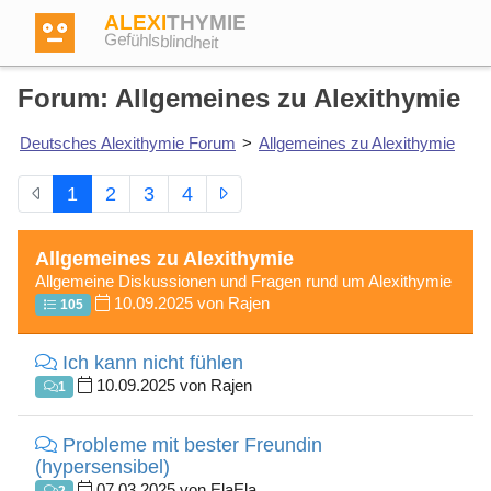
ALEXI
THYMIE
Gefühlsblindheit
Forum: Allgemeines zu Alexithymie
Deutsches Alexithymie Forum
>
Allgemeines zu Alexithymie
Anmelden
1
2
3
4
Test
Allgemeines zu Alexithymie
Allgemeine Diskussionen und Fragen rund um Alexithymie
10.09.2025 von Rajen
105
Dictionary
Ich kann nicht fühlen
10.09.2025 von Rajen
Forum
1
Probleme mit bester Freundin
Englisch
Deutsch
(hypersensibel)
07.03.2025 von ElaEla